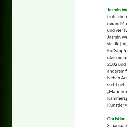
Jasmin W
fröhlichen
neuen Mus
und vier (
Jasmin Wa
sie die jü
Fußstapfe
übernimmt
2002 und 
anderem f
Neben Anne
steht neb
„Männerb
Kammerspi
Künstler 
Christian
Schauspiel