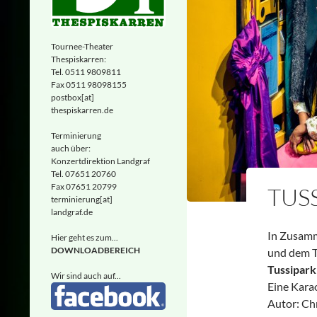
Tournee-Theater
Thespiskarren:
Tel. 0511 9809811
Fax 0511 98098155
postbox[at]
thespiskarren.de
Terminierung
auch über:
Konzertdirektion Landgraf
Tel. 07651 20760
Fax 07651 20799
TUS
terminierung[at]
landgraf.de
In Zusamm
Hier geht es zum...
DOWNLOADBEREICH
und dem T
Tussipark
Wir sind auch auf...
Eine Kara
Autor: Ch