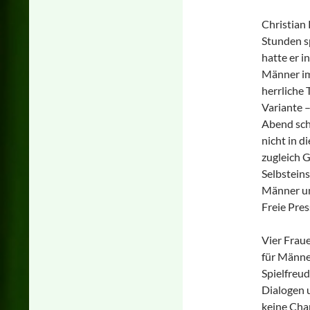
Christian
Stunden sp
hatte er i
Männer im
herrliche 
Variante –
Abend schr
nicht in d
zugleich G
Selbsteins
Männer un
Freie Pre
Vier Fraue
für Männe
Spielfreu
Dialogen u
keine Cha