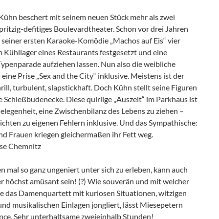
 Kühn beschert mit seinem neuen Stück mehr als zwei
ritzig-defitiges Boulevardtheater. Schon vor drei Jahren
n seiner ersten Karaoke-Komödie „Machos auf Eis“ vier
 Kühllager eines Restaurants festgesetzt und eine
Typenparade aufziehen lassen. Nun also die weibliche
 eine Prise „Sex and the City“ inklusive. Meistens ist der
ill, turbulent, slapstickhaft. Doch Kühn stellt seine Figuren
ie Schießbudenecke. Diese quirlige „Auszeit“ im Parkhaus ist
elegenheit, eine Zwischenbilanz des Lebens zu ziehen –
ichten zu eigenen Fehlern inklusive. Und das Sympathische:
d Frauen kriegen gleichermaßen ihr Fett weg.
sse Chemnitz
n mal so ganz ungeniert unter sich zu erleben, kann auch
r höchst amüsant sein! (?) Wie souverän und mit welcher
de das Damenquartett mit kuriosen Situationen, witzigen
nd musikalischen Einlagen jongliert, lässt Miesepetern
nce. Sehr unterhaltsame zweieinhalb Stunden!