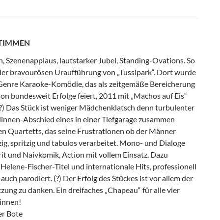
STIMMEN
, Szenenapplaus, lautstarker Jubel, Standing-Ovations. So
der bravourösen Uraufführung von „Tussipark“. Dort wurde
Genre Karaoke-Komödie, das als zeitgemäße Bereicherung
ion bundesweit Erfolge feiert, 2011 mit „Machos auf Eis“
(?) Das Stück ist weniger Mädchenklatsch denn turbulenter
linnen-Abschied eines in einer Tiefgarage zusammen
en Quartetts, das seine Frustrationen ob der Männer
tzig, spritzig und tabulos verarbeitet. Mono- und Dialoge
rit und Naivkomik, Action mit vollem Einsatz. Dazu
elene-Fischer-Titel und internationale Hits, professionell
auch parodiert. (?) Der Erfolg des Stückes ist vor allem der
zung zu danken. Ein dreifaches „Chapeau“ für alle vier
rinnen!
er Bote