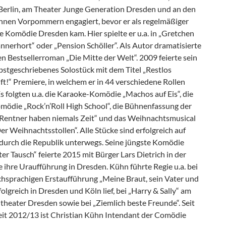
erlin, am Theater Junge Generation Dresden und an den
nen Vorpommern engagiert, bevor er als regelmäßiger
e Komödie Dresden kam. Hier spielte er u.a. in „Gretchen
ännerhort“ oder „Pension Schöller“. Als Autor dramatisierte
n Bestsellerroman „Die Mitte der Welt“. 2009 feierte sein
lbstgeschriebenes Solostück mit dem Titel „Restlos
t!“ Premiere, in welchem er in 44 verschiedene Rollen
Es folgten u.a. die Karaoke-Komödie „Machos auf Eis“, die
mödie „Rock’n’Roll High School“, die Bühnenfassung der
„Rentner haben niemals Zeit“ und das Weihnachtsmusical
Der Weihnachtsstollen“. Alle Stücke sind erfolgreich auf
durch die Republik unterwegs. Seine jüngste Komödie
ter Tausch“ feierte 2015 mit Bürger Lars Dietrich in der
 ihre Uraufführung in Dresden. Kühn führte Regie u.a. bei
chsprachigen Erstaufführung „Meine Braut, sein Vater und
erfolgreich in Dresden und Köln lief, bei „Harry & Sally“ am
theater Dresden sowie bei „Ziemlich beste Freunde“. Seit
zeit 2012/13 ist Christian Kühn Intendant der Comödie