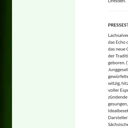
Dresden.
PRESSE
Lachsalven
das Echo 
das neue 
der Tradit
geboren. 
Junggesel
gewürfelt
witzig, hi
voller Esp
zündende H
gesungen, 
Idealbeset
Darstelle
Sächsisch