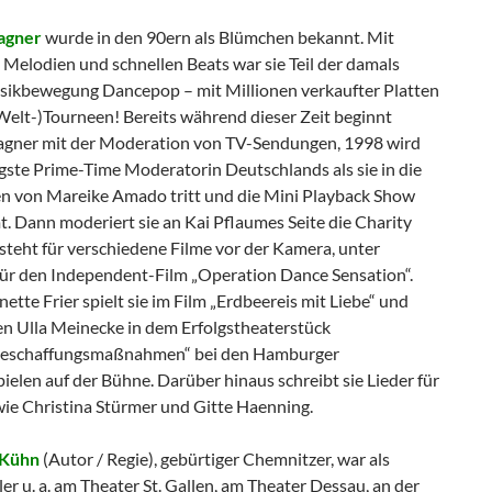
agner
wurde in den 90ern als Blümchen bekannt. Mit
 Melodien und schnellen Beats war sie Teil der damals
ikbewegung Dancepop – mit Millionen verkaufter Platten
Welt-)Tourneen! Bereits während dieser Zeit beginnt
gner mit der Moderation von TV-Sendungen, 1998 wird
ngste Prime-Time Moderatorin Deutschlands als sie in die
n von Mareike Amado tritt und die Mini Playback Show
. Dann moderiert sie an Kai Pflaumes Seite die Charity
steht für verschiedene Filme vor der Kamera, unter
ür den Independent-Film „Operation Dance Sensation“.
tte Frier spielt sie im Film „Erdbeereis mit Liebe“ und
en Ulla Meinecke in dem Erfolgstheaterstück
eschaffungsmaßnahmen“ bei den Hamburger
elen auf der Bühne. Darüber hinaus schreibt sie Lieder für
wie Christina Stürmer und Gitte Haenning.
 Kühn
(Autor / Regie), gebürtiger Chemnitzer, war als
er u. a. am Theater St. Gallen, am Theater Dessau, an der