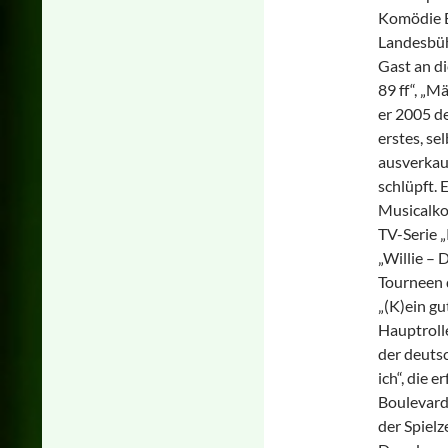
Komödie B
Landesbüh
Gast an di
89 ff“, „M
er 2005 de
erstes, se
ausverkauf
schlüpft. 
Musicalko
TV-Serie 
„Willie – 
Tourneen 
„(K)ein gu
Hauptrolle
der deuts
ich“, die 
Boulevard
der Spiel