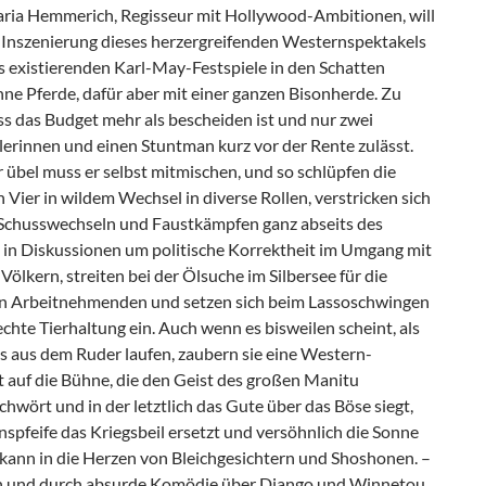
ria Hemmerich, Regisseur mit Hollywood-Ambitionen, will
r Inszenierung dieses herzergreifenden Westernspektakels
ts existierenden Karl-May-Festspiele in den Schatten
hne Pferde, dafür aber mit einer ganzen Bisonherde. Zu
s das Budget mehr als bescheiden ist und nur zwei
lerinnen und einen Stuntman kurz vor der Rente zulässt.
 übel muss er selbst mitmischen, und so schlüpfen die
 Vier in wildem Wechsel in diverse Rollen, verstricken sich
Schusswechseln und Faustkämpfen ganz abseits des
 in Diskussionen um politische Korrektheit im Umgang mit
Völkern, streiten bei der Ölsuche im Silbersee für die
n Arbeitnehmenden und setzen sich beim Lassoschwingen
echte Tierhaltung ein. Auch wenn es bisweilen scheint, als
s aus dem Ruder laufen, zaubern sie eine Western-
 auf die Bühne, die den Geist des großen Manitu
hwört und in der letztlich das Gute über das Böse siegt,
nspfeife das Kriegsbeil ersetzt und versöhnlich die Sonne
 kann in die Herzen von Bleichgesichtern und Shoshonen. –
h und durch absurde Komödie über Django und Winnetou,