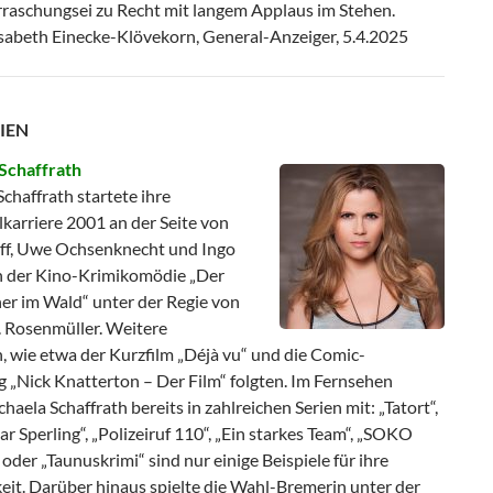
raschungsei zu Recht mit langem Applaus im Stehen.
abeth Einecke-Klövekorn, General-Anzeiger, 5.4.2025
IEN
Schaffrath
chaffrath startete ihre
karriere 2001 an der Seite von
aff, Uwe Ochsenknecht und Ingo
n der Kino-Krimikomödie „Der
her im Wald“ unter der Regie von
 Rosenmüller. Weitere
, wie etwa der Kurzfilm „Déjà vu“ und die Comic-
 „Nick Knatterton – Der Film“ folgten. Im Fernsehen
chaela Schaffrath bereits in zahlreichen Serien mit: „Tatort“,
 Sperling“, „Polizeiruf 110“, „Ein starkes Team“, „SOKO
 oder „Taunuskrimi“ sind nur einige Beispiele für ihre
keit. Darüber hinaus spielte die Wahl-Bremerin unter der