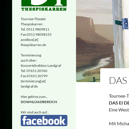
Tournee-Theater
Thespiskarren:
Tel. 0511 9809811
Fax 0511 98098155
postbox[at]
thespiskarren.de
Terminierung
auch über:
Konzertdirektion Landgraf
Tel. 07651 20760
Fax 07651 20799
DAS 
terminierung[at]
landgraf.de
Tournee-
Hier geht es zum...
DOWNLOADBEREICH
DAS EI D
Eine West
Wir sind auch auf...
Mit Michae