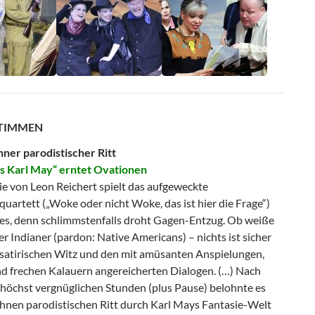
STIMMEN
hner parodistischer Ritt
es Karl May“ erntet Ovationen
ie von Leon Reichert spielt das aufgeweckte
quartett („Woke oder nicht Woke, das ist hier die Frage“)
lles, denn schlimmstenfalls droht Gagen-Entzug. Ob weiße
er Indianer (pardon: Native Americans) – nichts ist sicher
 satirischen Witz und den mit amüsanten Anspielungen,
nd frechen Kalauern angereicherten Dialogen. (…) Nach
 höchst vergnüglichen Stunden (plus Pause) belohnte es
ühnen parodistischen Ritt durch Karl Mays Fantasie-Welt