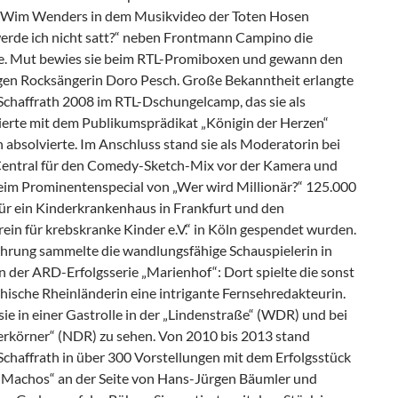
 Wim Wenders in dem Musikvideo der Toten Hosen
rde ich nicht satt?“ neben Frontmann Campino die
e. Mut bewies sie beim RTL-Promiboxen und gewann den
en Rocksängerin Doro Pesch. Große Bekanntheit erlangte
Schaffrath 2008 im RTL-Dschungelcamp, das sie als
ierte mit dem Publikumsprädikat „Königin der Herzen“
h absolvierte. Im Anschluss stand sie als Moderatorin bei
ntral für den Comedy-Sketch-Mix vor der Kamera und
im Prominentenspecial von „Wer wird Millionär?“ 125.000
für ein Kinderkrankenhaus in Frankfurt und den
ein für krebskranke Kinder e.V.“ in Köln gespendet wurden.
ahrung sammelte die wandlungsfähige Schauspielerin in
n der ARD-Erfolgsserie „Marienhof“: Dort spielte die sonst
hische Rheinländerin eine intrigante Fernsehredakteurin.
ie in einer Gastrolle in der „Lindenstraße“ (WDR) und bei
ferkörner“ (NDR) zu sehen. Von 2010 bis 2013 stand
Schaffrath in über 300 Vorstellungen mit dem Erfolgsstück
e Machos“ an der Seite von Hans-Jürgen Bäumler und