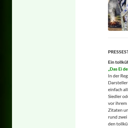
PRESSE
Ein tollkü
„Das Ei d
In der Reg
Darsteller
einfach a
Siedler od
vor ihrem
Zitaten u
rund zwei
den tollk