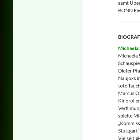
samt Über
BONN Elis
BIOGRAF
Michaela 
Michaela S
Schauspiel
Dieter Pf
Naujoks i
tote Tauc
Marcus O.
Kinorollen
Verfilmung
spielte Mi
„Kommissar
Stuttgart“
Vielseitig