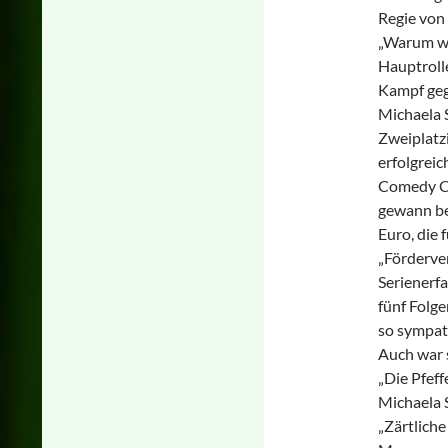
Regie von
„Warum we
Hauptroll
Kampf geg
Michaela 
Zweiplatz
erfolgreic
Comedy Ce
gewann be
Euro, die 
„Förderver
Serienerf
fünf Folge
so sympat
Auch war s
„Die Pfef
Michaela 
„Zärtlich