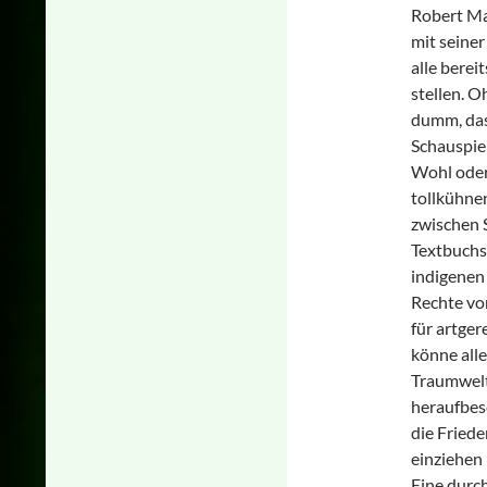
Robert Ma
mit seine
alle berei
stellen. O
dumm, das
Schauspie
Wohl oder
tollkühnen
zwischen 
Textbuchs
indigenen 
Rechte vo
für artger
könne alle
Traumwelt
heraufbesc
die Friede
einziehen
Eine durc