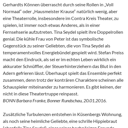
Gerhardts Können überrascht durch seine Rollen in „Voll
Normaal“ oder „Hausmeister Krause“ natürlich wenig, aber
eine Theaterrolle, insbesondere im Contra Kreis Theater, zu
spielen, ist immer noch etwas Anderes, als in einer
Fernsehserie aufzutreten. Tina Seydel spielt ihre Doppelrollen
genial. Die kühle Frau von Peter ist das symbolische
Gegenstück zu seiner Geliebten, die von Tina Seydel als
temperamentvolles Energiebündel gespielt wird. Stefan Preiss
macht den Eindruck, als sei er im echten Leben wirklich ein
akkurater Schnüffler, der Steuerhinterziehern das Blut in den
Adern gefrieren lässt. Überhaupt spielt das Ensemble perfekt
zusammen, denn trotz der konträren Charaktere scheinen alle
Schauspieler miteinander zu harmonieren. Es gibt keinen, der
nicht in diese Theatertruppe reinpasst.
BONN Barbara Franke, Bonner Rundschau, 20.01.2016.
Zusätzliche Turbulenzen entstehen in Küsenbergs Wohnung,
als noch seine heimliche Geliebte, eine schrille Hippiebraut
(ebenfalls Tina Seydel), einer seiner hochnäsigen Freunde