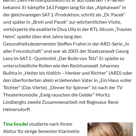
bekannt. Er kämpfte 163 Folgen lang für das „Alphateam“ in
der gleichnamigen SAT.1-Produktion, schritt als „Dr. Pacek“
und später in „Broti und Pacek“ zur wöchentlichen Visite,
verkörperte die exaltierte Diva Ulla in der RTL-Sitcom „Trautes
Heim“, spielte über drei Jahre lang den
Gesundheitsdezernenten Steffen Frahm in der ARD-Serie „In
aller Freundschaft“ und war ab 2005 der Staatsanwalt Georg
Lenz im SAT.1- Quotenhit „Der Bulle von Tölz“. Er spielte so
unterschiedliche Rollen wie den Rechtsanwalt Johannes
Bulitta in „Heiter bis tödlich – Henker und Richter“ (ARD) oder
den überforderten allein erziehenden Vater in „Ein Haus voller
Töchter“ (Das Vierte). „Dinner für Spinner“ ist nach der TV
Theaterkomödie „Ewig rauschen die Gelder“ Moritz
Lindberghs zweite Zusammenarbeit mit Regisseur René
Heinersdorff.
Tina Seydel
studierte nach ihrem
Abitur für einige Semester Klarinette