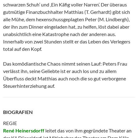
schwarzen Schuh’ und ‚Ein Käfig voller Narren’. Der überaus
gutmütige Finanzbuchhalter Matthias (T. Gerhardt) gibt sich
alle Mühe, dem hexenschussgeplagten Peter (M. Lindbergh),
der ihn zum Dinner eingeladen hat, zu helfen, löst dabei aber
unabsichtlich eine Katastrophe nach der anderen aus.
Innerhalb von zwei Stunden stellt er das Leben des Verlegers
total auf den Kopf.
Das komödiantische Chaos nimmt seinen Lauf: Peters Frau
verlässt ihn, seine Geliebte ist er auch los und zu allem
Überfluss deckt Matthias auch noch die so gut verborgene
Steuerhinterziehung auf.
BIOGRAFIEN
REGIE
René Heinersdorff
leitet das von ihm gegründete Theater an
der Kö Düsseldorf, ist Mitinhaber des Theater am Dom Köln