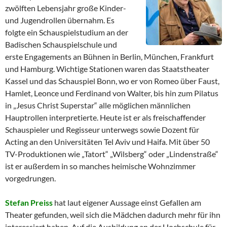
zwölften Lebensjahr große Kinder-
und Jugendrollen übernahm. Es
folgte ein Schauspielstudium an der
Badischen Schauspielschule und
erste Engagements an Bühnen in Berlin, München, Frankfurt
und Hamburg. Wichtige Stationen waren das Staatstheater
Kassel und das Schauspiel Bonn, wo er von Romeo über Faust,
Hamlet, Leonce und Ferdinand von Walter, bis hin zum Pilatus
in „Jesus Christ Superstar“ alle möglichen männlichen
Hauptrollen interpretierte. Heute ist er als freischaffender
Schauspieler und Regisseur unterwegs sowie Dozent für
Acting an den Universitäten Tel Aviv und Haifa. Mit über 50
TV-Produktionen wie „Tatort“ „Wilsberg“ oder „Lindenstraße“
ist er außerdem in so manches heimische Wohnzimmer
vorgedrungen.
Stefan Preiss
hat laut eigener Aussage einst Gefallen am
Theater gefunden, weil sich die Mädchen dadurch mehr für ihn
interessiert haben. Auf die Ausbildung an der Hochschule für