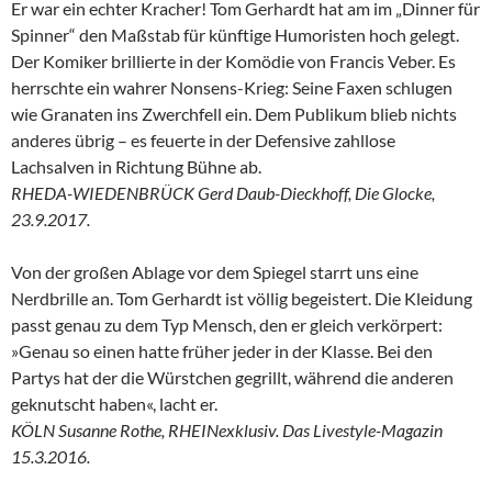
Er war ein echter Kracher! Tom Gerhardt hat am im „Dinner für
Spinner“ den Maßstab für künftige Humoristen hoch gelegt.
Der Komiker brillierte in der Komödie von Francis Veber. Es
herrschte ein wahrer Nonsens-Krieg: Seine Faxen schlugen
wie Granaten ins Zwerchfell ein. Dem Publikum blieb nichts
anderes übrig – es feuerte in der Defensive zahllose
Lachsalven in Richtung Bühne ab.
RHEDA-WIEDENBRÜCK Gerd Daub-Dieckhoff, Die Glocke,
23.9.2017.
Von der großen Ablage vor dem Spiegel starrt uns eine
Nerdbrille an. Tom Gerhardt ist völlig begeistert. Die Kleidung
passt genau zu dem Typ Mensch, den er gleich verkörpert:
»Genau so einen hatte früher jeder in der Klasse. Bei den
Partys hat der die Würstchen gegrillt, während die anderen
geknutscht haben«, lacht er.
KÖLN Susanne Rothe, RHEINexklusiv. Das Livestyle-Magazin
15.3.2016.