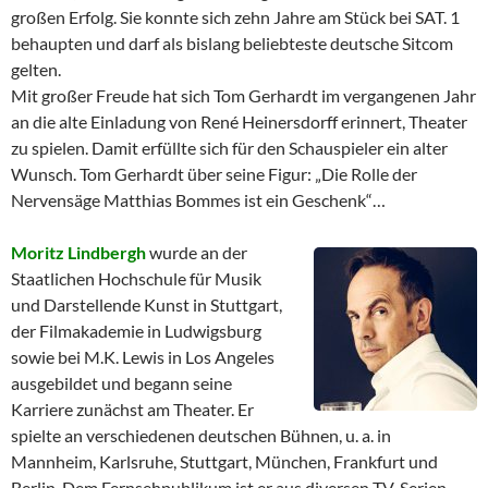
großen Erfolg. Sie konnte sich zehn Jahre am Stück bei SAT. 1
behaupten und darf als bislang beliebteste deutsche Sitcom
gelten.
Mit großer Freude hat sich Tom Gerhardt im vergangenen Jahr
an die alte Einladung von René Heinersdorff erinnert, Theater
zu spielen. Damit erfüllte sich für den Schauspieler ein alter
Wunsch. Tom Gerhardt über seine Figur: „Die Rolle der
Nervensäge Matthias Bommes ist ein Geschenk“…
Moritz Lindbergh
wurde an der
Staatlichen Hochschule für Musik
und Darstellende Kunst in Stuttgart,
der Filmakademie in Ludwigsburg
sowie bei M.K. Lewis in Los Angeles
ausgebildet und begann seine
Karriere zunächst am Theater. Er
spielte an verschiedenen deutschen Bühnen, u. a. in
Mannheim, Karlsruhe, Stuttgart, München, Frankfurt und
Berlin. Dem Fernsehpublikum ist er aus diversen TV-Serien