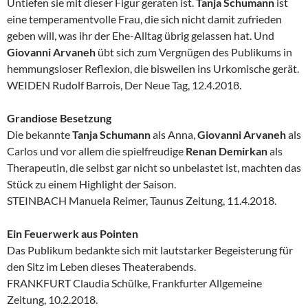
Untiefen sie mit dieser Figur geraten ist.
Tanja Schumann
ist
eine temperamentvolle Frau, die sich nicht damit zufrieden
geben will, was ihr der Ehe-Alltag übrig gelassen hat. Und
Giovanni Arvaneh
übt sich zum Vergnügen des Publikums in
hemmungsloser Reflexion, die bisweilen ins Urkomische gerät.
WEIDEN Rudolf Barrois, Der Neue Tag, 12.4.2018.
Grandiose Besetzung
Die bekannte
Tanja Schumann
als Anna,
Giovanni Arvaneh
als
Carlos und vor allem die spielfreudige
Renan Demirkan
als
Therapeutin, die selbst gar nicht so unbelastet ist, machten das
Stück zu einem Highlight der Saison.
STEINBACH Manuela Reimer, Taunus Zeitung, 11.4.2018.
Ein Feuerwerk aus Pointen
Das Publikum bedankte sich mit lautstarker Begeisterung für
den Sitz im Leben dieses Theaterabends.
FRANKFURT Claudia Schülke, Frankfurter Allgemeine
Zeitung, 10.2.2018.