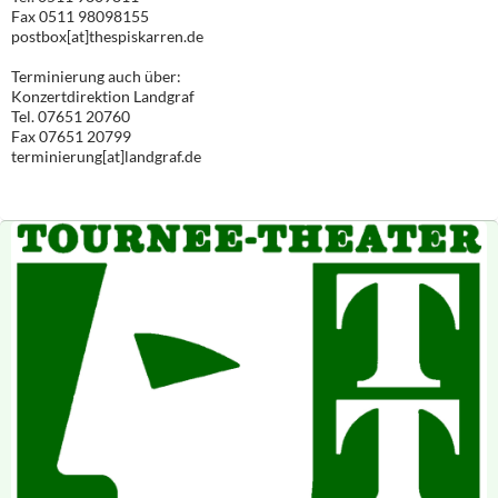
Fax 0511 98098155
postbox[at]thespiskarren.de
Terminierung auch über:
Konzertdirektion Landgraf
Tel. 07651 20760
Fax 07651 20799
terminierung[at]landgraf.de