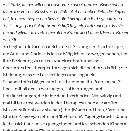
viel Platz, keiner will dem anderen zu nahekommen. Beide haben
die Arme vor der Brust verschränkt. Auf der linken Seite des Sofas
hat, in einem bequemen Sessel, die Therapeutin Platz genommen.
Sie ist angespannt. Auf ihrem Schoß liegt ein Notizbuch, in das sie
hin und wieder kritzelt. Überall im Raum sind kleine Kleenex-Boxen
verteilt …
S
o beginnt die facettenreiche erste Sitzung der Paartherapie,
die Anna und Carlos als letzte Möglichkeit erwogen haben, um
ihre Beziehung zu retten. Vor einer hoffnungslos
überforderten Therapeutin sagen sich die beiden so kräftig die
Meinung, dass die Fetzen fliegen und sogar ein
Schaumstoffschläger zum Einsatz kommt. Ihr Problem heißt
Ehe – mit all den Erwartungen, Entbehrungen und
Enttäuschungen, die beide damit verbinden. Mal witzig und
mal bitter ernst werden in der Therapiestunde alle großen
Missverständnisse zwischen (Ehe-)Mann und Frau, Vater und
Mutter, Schwiegersohn und Tochter aufs Tapet gebracht. Anna
leidet nicht nur unter quengelnden und kreischenden Kindern
beim abendlichen Einkauf, sondern auch unter dem Verlust