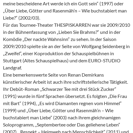
meine bescheidene Art werde ich ein Gott sein“ (1997) oder
„Über Liebe, Götter und Rasenmäh’n – Wie buchstabiert man
Liebe?“ (2002/03).
Für das Tournee-Theater THESPISKARREN war sie 2009/2010
in der Bühnenfassung von „Lieben Sie Brahms?“ und in der
Komödie „Der nackte Wahnsinn“ zu sehen. In der Saison
2009/2010 spielte sie an der Seite von Wolfgang Seidenberg in
„Zweifel“, einer Koproduktion der Schauspielbühnen in
Stuttgart (Altes Schauspielhaus) und dem EURO-STUDIO
Landgraf.
Eine bemerkenswerte Seite von Renan Demirkans
künstlerischer Arbeit ist auch ihre schriftstellerische Tätigkeit.
Ihr Debüt-Roman „Schwarzer Tee mit drei Stück Zucker“
(1991) wurde in fünf Sprachen übersetzt. Es folgten „Die Frau
mit Bart“ (1994), „Es wird Diamanten regnen vom Himmel“
(1999) und „Über Liebe, Götter und Rasenmäh’n – Wie
buchstabiert man Liebe“ (2003) nach ihrem gleichnamigen
Soloprogramm, „Septembertee oder Das geliehene Leben“
(2007), „Respekt – Heimweh nach Menschlichkeit“ (2011) und