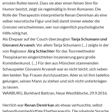
ernsten Rollen kennt. Dass sie aber einen feinen Sinn für
Humor besitzt, zeigt sie regelmäßig in ihren Romanen. Die
Rolle der Therapeutin interpretierte Renan Demirkan als eine
selber neurotische Figur und ließ damit immer wieder die
Grenzen verschwimmen, wer nun eigentlich psychologische
Hilfe nötig hat.
Als Ehepaar auf der Couch überzeugten
Tanja Schumann
und
Giovanni Arvaneh
. Vor allem Tanja Schumann (…) zeigte in der
von Regisseur
Jürg Schlachter
für das Tourneetheater
Thespiskarren eingerichteten Inszenierung ganz große
Komödienkunst. (…) Für den aus München stammenden
Schauspieler Giovanni Arvaneh war es nicht leicht, sich neben
den beiden Top-Frauen durchzusetzen. Aber es ist ihm tadellos
gelungen, seinen Mann zu stehen und sich nicht unterkriegen
zu lassen.
WARBURG, Burkhard Battran, Neue Westfälische, 29.9.2016.
Herrlich war
Renan Demirkan
als etwas verhuschte, selbst
behandlungsbedürftige Ehetherapeutin. Die näselnde Sprache,