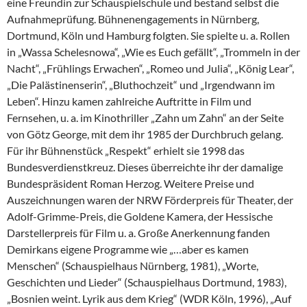
eine Freundin zur Schauspielschule und bestand selbst die
Aufnahmeprüfung. Bühnenengagements in Nürnberg,
Dortmund, Köln und Hamburg folgten. Sie spielte u. a. Rollen
in „Wassa Schelesnowa“, „Wie es Euch gefällt“, „Trommeln in der
Nacht“, „Frühlings Erwachen“, „Romeo und Julia“, „König Lear“,
„Die Palästinenserin“, „Bluthochzeit“ und „Irgendwann im
Leben“. Hinzu kamen zahlreiche Auftritte in Film und
Fernsehen, u. a. im Kinothriller „Zahn um Zahn“ an der Seite
von Götz George, mit dem ihr 1985 der Durchbruch gelang.
Für ihr Bühnenstück „Respekt“ erhielt sie 1998 das
Bundesverdienstkreuz. Dieses überreichte ihr der damalige
Bundespräsident Roman Herzog. Weitere Preise und
Auszeichnungen waren der NRW Förderpreis für Theater, der
Adolf-Grimme-Preis, die Goldene Kamera, der Hessische
Darstellerpreis für Film u. a. Große Anerkennung fanden
Demirkans eigene Programme wie „…aber es kamen
Menschen“ (Schauspielhaus Nürnberg, 1981), „Worte,
Geschichten und Lieder“ (Schauspielhaus Dortmund, 1983),
„Bosnien weint. Lyrik aus dem Krieg“ (WDR Köln, 1996), „Auf