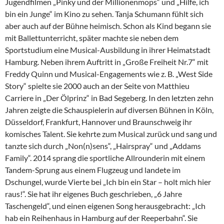
Jugendfilmen „Pinky und der Millionenmops“ und „Hilfe, ich
bin ein Junge“ im Kino zu sehen. Tanja Schumann fühlt sich
aber auch auf der Bühne heimisch. Schon als Kind begann sie
mit Ballettunterricht, später machte sie neben dem
Sportstudium eine Musical-Ausbildung in ihrer Heimatstadt
Hamburg. Neben ihrem Auftritt in „Große Freiheit Nr.7“ mit
Freddy Quinn und Musical-Engagements wie z. B. „West Side
Story“ spielte sie 2000 auch an der Seite von Matthieu
Carriere in „Der Ölprinz“ in Bad Segeberg. In den letzten zehn
Jahren zeigte die Schauspielerin auf diversen Bühnen in Köln,
Düsseldorf, Frankfurt, Hannover und Braunschweig ihr
komisches Talent. Sie kehrte zum Musical zurück und sang und
tanzte sich durch „Non(n)sens“, „Hairspray“ und „Addams
Family“. 2014 sprang die sportliche Allrounderin mit einem
Tandem-Sprung aus einem Flugzeug und landete im
Dschungel, wurde Vierte bei „Ich bin ein Star – holt mich hier
raus!“. Sie hat ihr eigenes Buch geschrieben, „6 Jahre
Taschengeld“, und einen eigenen Song herausgebracht: „Ich
hab ein Reihenhaus in Hamburg auf der Reeperbahn“. Sie