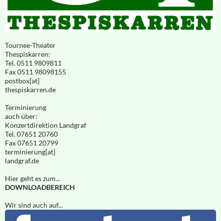
Tournee-Theater
Thespiskarren:
Tel. 0511 9809811
Fax 0511 98098155
postbox[at]
thespiskarren.de
Terminierung
auch über:
Konzertdirektion Landgraf
Tel. 07651 20760
Fax 07651 20799
terminierung[at]
landgraf.de
Hier geht es zum...
DOWNLOADBEREICH
Wir sind auch auf...