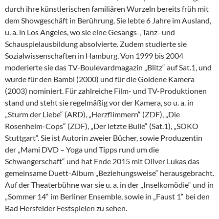
durch ihre künstlerischen familiären Wurzeln bereits früh mit
dem Showgeschäft in Berührung. Sie lebte 6 Jahre im Ausland,
u. a. in Los Angeles, wo sie eine Gesangs-, Tanz- und
Schauspielausbildung absolvierte. Zudem studierte sie
Sozialwissenschaften in Hamburg. Von 1999 bis 2004
moderierte sie das TV-Boulevardmagazin „Blitz“ auf Sat.1, und
wurde für den Bambi (2000) und für die Goldene Kamera
(2003) nominiert. Für zahlreiche Film- und TV-Produktionen
stand und steht sie regelmäßig vor der Kamera, so u. a. in
„Sturm der Liebe“ (ARD), „Herzflimmern“ (ZDF), „Die
Rosenheim-Cops“ (ZDF), „Der letzte Bulle“ (Sat.1), „SOKO
Stuttgart“. Sie ist Autorin zweier Bücher, sowie Produzentin
der „Mami DVD – Yoga und Tipps rund um die
Schwangerschaft“ und hat Ende 2015 mit Oliver Lukas das
gemeinsame Duett-Album „Beziehungsweise“ herausgebracht.
Auf der Theaterbühne war sie u. a. in der „Inselkomödie“ und in
„Sommer 14“ im Berliner Ensemble, sowie in „Faust 1“ bei den
Bad Hersfelder Festspielen zu sehen.