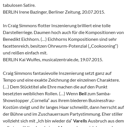
tabulosen Satire.
BERLIN Irene Bazinger, Berliner Zeitung, 20.07.2015.
In Craig Simmons flotter Inszenierung brilliert eine tolle
Darstellerriege. Daumen hoch auch für die Kompositionen von
Benedikt Eichhorn. (…) Eichhorns Kompositionen sind sehr
facettenreich, besitzen Ohrwurm-Potenzial („Cookooning“)
und reißen einfach mit.
BERLIN Kai Wulfes, musicalzentrale.de, 19.07.2015.
Craig Simmons fantasievolle Inszenierung setzt ganz auf
Tempo und eine exakte Zeichnung der einzelnen Charaktere.
(…) Dem Stücktitel alle Ehre machen die auf den Punkt
besetzten weiblichen Rollen. (…) Wenn
Beil
zum Samba-
Showstopper „Cornelia“ aus ihrem biederen Businessfrau-
Kostüm steigt und ihr langes Haar schmeißt, dann herrscht auf
der Bühne und im Zuschauerraum Partystimmung. Eher stiller
vollzieht sich mit „Ich bin wieder da“
Varells
Ausbruch aus dem