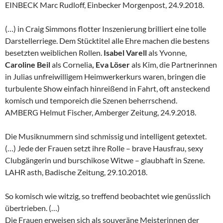
EINBECK Marc Rudloff, Einbecker Morgenpost, 24.9.2018.
(…) in Craig Simmons flotter Inszenierung brilliert eine tolle
Darstellerriege. Dem Stücktitel alle Ehre machen die bestens
besetzten weiblichen Rollen.
Isabel Varell
als Yvonne,
Caroline Beil
als Cornelia
, Eva Löser
als Kim, die Partnerinnen
in Julias unfreiwilligem Heimwerkerkurs waren, bringen die
turbulente Show einfach hinreißend in Fahrt, oft ansteckend
komisch und temporeich die Szenen beherrschend.
AMBERG Helmut Fischer, Amberger Zeitung, 24.9.2018.
Die Musiknummern sind schmissig und intelligent getextet.
(…) Jede der Frauen setzt ihre Rolle – brave Hausfrau, sexy
Clubgängerin und burschikose Witwe – glaubhaft in Szene.
LAHR asth, Badische Zeitung, 29.10.2018.
So komisch wie witzig, so treffend beobachtet wie genüsslich
übertrieben. (…)
Die Frauen erweisen sich als souveräne Meisterinnen der