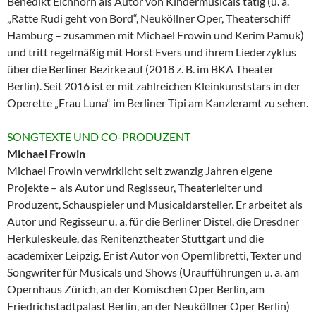
Benedikt Eichhorn als Autor von Kindermusicals tätig (u. a.
„Ratte Rudi geht von Bord“, Neuköllner Oper, Theaterschiff
Hamburg – zusammen mit Michael Frowin und Kerim Pamuk)
und tritt regelmäßig mit Horst Evers und ihrem Liederzyklus
über die Berliner Bezirke auf (2018 z. B. im BKA Theater
Berlin). Seit 2016 ist er mit zahlreichen Kleinkunststars in der
Operette „Frau Luna“ im Berliner Tipi am Kanzleramt zu sehen.
SONGTEXTE UND CO-PRODUZENT
Michael Frowin
Michael Frowin verwirklicht seit zwanzig Jahren eigene
Projekte – als Autor und Regisseur, Theaterleiter und
Produzent, Schauspieler und Musicaldarsteller. Er arbeitet als
Autor und Regisseur u. a. für die Berliner Distel, die Dresdner
Herkuleskeule, das Renitenztheater Stuttgart und die
academixer Leipzig. Er ist Autor von Opernlibretti, Texter und
Songwriter für Musicals und Shows (Uraufführungen u. a. am
Opernhaus Zürich, an der Komischen Oper Berlin, am
Friedrichstadtpalast Berlin, an der Neuköllner Oper Berlin)