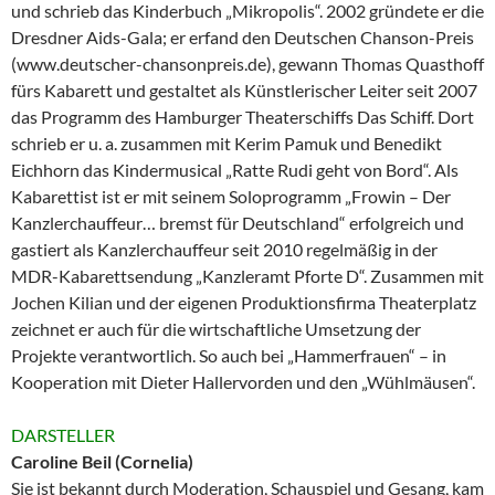
und schrieb das Kinderbuch „Mikropolis“. 2002 gründete er die
Dresdner Aids-Gala; er erfand den Deutschen Chanson-Preis
(www.deutscher-chansonpreis.de), gewann Thomas Quasthoff
fürs Kabarett und gestaltet als Künstlerischer Leiter seit 2007
das Programm des Hamburger Theaterschiffs Das Schiff. Dort
schrieb er u. a. zusammen mit Kerim Pamuk und Benedikt
Eichhorn das Kindermusical „Ratte Rudi geht von Bord“. Als
Kabarettist ist er mit seinem Soloprogramm „Frowin – Der
Kanzlerchauffeur… bremst für Deutschland“ erfolgreich und
gastiert als Kanzlerchauffeur seit 2010 regelmäßig in der
MDR-Kabarettsendung „Kanzleramt Pforte D“. Zusammen mit
Jochen Kilian und der eigenen Produktionsfirma Theaterplatz
zeichnet er auch für die wirtschaftliche Umsetzung der
Projekte verantwortlich. So auch bei „Hammerfrauen“ – in
Kooperation mit Dieter Hallervorden und den „Wühlmäusen“.
DARSTELLER
Caroline Beil (Cornelia)
Sie ist bekannt durch Moderation, Schauspiel und Gesang, kam