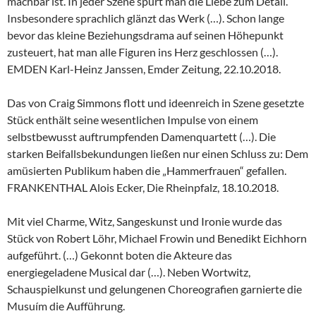
machbar ist. In jeder Szene spürt man die Liebe zum Detail.
Insbesondere sprachlich glänzt das Werk (…). Schon lange
bevor das kleine Beziehungsdrama auf seinen Höhepunkt
zusteuert, hat man alle Figuren ins Herz geschlossen (…).
EMDEN Karl-Heinz Janssen, Emder Zeitung, 22.10.2018.
Das von Craig Simmons flott und ideenreich in Szene gesetzte
Stück enthält seine wesentlichen Impulse von einem
selbstbewusst auftrumpfenden Damenquartett (…). Die
starken Beifallsbekundungen ließen nur einen Schluss zu: Dem
amüsierten Publikum haben die „Hammerfrauen“ gefallen.
FRANKENTHAL Alois Ecker, Die Rheinpfalz, 18.10.2018.
Mit viel Charme, Witz, Sangeskunst und Ironie wurde das
Stück von Robert Löhr, Michael Frowin und Benedikt Eichhorn
aufgeführt. (…) Gekonnt boten die Akteure das
energiegeladene Musical dar (…). Neben Wortwitz,
Schauspielkunst und gelungenen Choreografien garnierte die
Musuím die Aufführung.