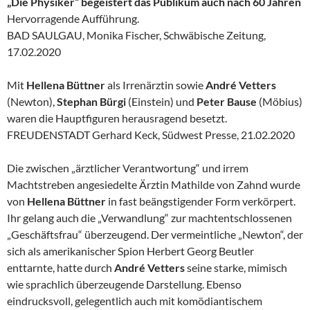
„Die Physiker“ begeistert das Publikum auch nach 60 Jahren
Hervorragende Aufführung.
BAD SAULGAU, Monika Fischer, Schwäbische Zeitung,
17.02.2020
Mit
Hellena Büttner
als Irrenärztin sowie
André Vetters
(Newton),
Stephan Bürgi
(Einstein) und
Peter Bause
(Möbius)
waren die Hauptfiguren herausragend besetzt.
FREUDENSTADT Gerhard Keck, Südwest Presse, 21.02.2020
Die zwischen „ärztlicher Verantwortung“ und irrem
Machtstreben angesiedelte Ärztin Mathilde von Zahnd wurde
von
Hellena Büttner
in fast beängstigender Form verkörpert.
Ihr gelang auch die „Verwandlung“ zur machtentschlossenen
„Geschäftsfrau“ überzeugend. Der vermeintliche „Newton“, der
sich als amerikanischer Spion Herbert Georg Beutler
enttarnte, hatte durch
André Vetters
seine starke, mimisch
wie sprachlich überzeugende Darstellung. Ebenso
eindrucksvoll, gelegentlich auch mit komödiantischem