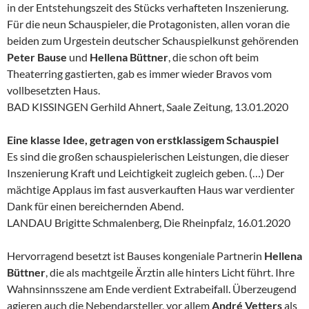
in der Entstehungszeit des Stücks verhafteten Inszenierung.
Für die neun Schauspieler, die Protagonisten, allen voran die
beiden zum Urgestein deutscher Schauspielkunst gehörenden
Peter Bause
und
Hellena Büttner
, die schon oft beim
Theaterring gastierten, gab es immer wieder Bravos vom
vollbesetzten Haus.
BAD KISSINGEN Gerhild Ahnert, Saale Zeitung, 13.01.2020
Eine klasse Idee, getragen von erstklassigem Schauspiel
Es sind die großen schauspielerischen Leistungen, die dieser
Inszenierung Kraft und Leichtigkeit zugleich geben. (…) Der
mächtige Applaus im fast ausverkauften Haus war verdienter
Dank für einen bereichernden Abend.
LANDAU Brigitte Schmalenberg, Die Rheinpfalz, 16.01.2020
Hervorragend besetzt ist Bauses kongeniale Partnerin
Hellena
Büttner
, die als machtgeile Ärztin alle hinters Licht führt. Ihre
Wahnsinnsszene am Ende verdient Extrabeifall. Überzeugend
agieren auch die Nebendarsteller, vor allem
André Vetters
als