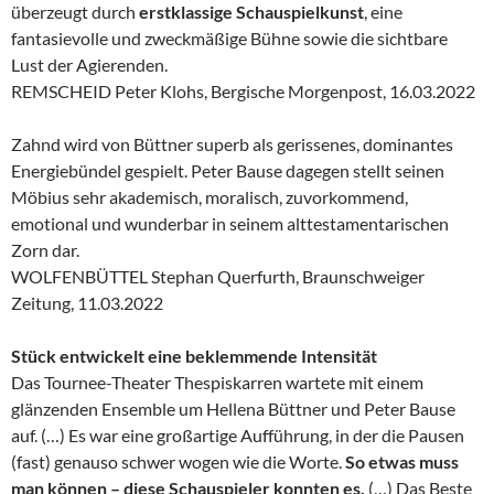
überzeugt durch
erstklassige Schauspielkunst
, eine
fantasievolle und zweckmäßige Bühne sowie die sichtbare
Lust der Agierenden.
REMSCHEID Peter Klohs, Bergische Morgenpost, 16.03.2022
Zahnd wird von Büttner superb als gerissenes, dominantes
Energiebündel gespielt. Peter Bause dagegen stellt seinen
Möbius sehr akademisch, moralisch, zuvorkommend,
emotional und wunderbar in seinem alttestamentarischen
Zorn dar.
WOLFENBÜTTEL Stephan Querfurth, Braunschweiger
Zeitung, 11.03.2022
Stück entwickelt eine beklemmende Intensität
Das Tournee-Theater Thespiskarren wartete mit einem
glänzenden Ensemble um Hellena Büttner und Peter Bause
auf. (…) Es war eine großartige Aufführung, in der die Pausen
(fast) genauso schwer wogen wie die Worte.
So etwas muss
man können – diese Schauspieler konnten es.
(…) Das Beste