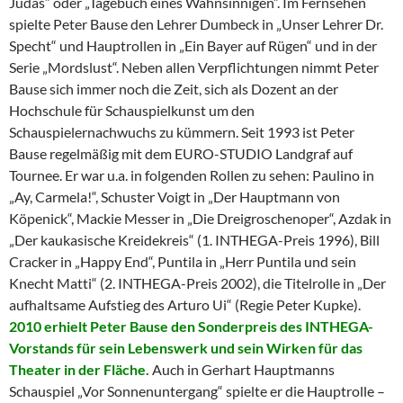
Judas“ oder „Tagebuch eines Wahnsinnigen“. Im Fernsehen
spielte Peter Bause den Lehrer Dumbeck in „Unser Lehrer Dr.
Specht“ und Hauptrollen in „Ein Bayer auf Rügen“ und in der
Serie „Mordslust“. Neben allen Verpflichtungen nimmt Peter
Bause sich immer noch die Zeit, sich als Dozent an der
Hochschule für Schauspielkunst um den
Schauspielernachwuchs zu kümmern. Seit 1993 ist Peter
Bause regelmäßig mit dem EURO-STUDIO Landgraf auf
Tournee. Er war u.a. in folgenden Rollen zu sehen: Paulino in
„Ay, Carmela!“, Schuster Voigt in „Der Hauptmann von
Köpenick“, Mackie Messer in „Die Dreigroschenoper“, Azdak in
„Der kaukasische Kreidekreis“ (1. INTHEGA-Preis 1996), Bill
Cracker in „Happy End“, Puntila in „Herr Puntila und sein
Knecht Matti“ (2. INTHEGA-Preis 2002), die Titelrolle in „Der
aufhaltsame Aufstieg des Arturo Ui“ (Regie Peter Kupke).
2010 erhielt Peter Bause den Sonderpreis des INTHEGA-
Vorstands für sein Lebenswerk und sein Wirken für das
Theater in der Fläche.
Auch in Gerhart Hauptmanns
Schauspiel „Vor Sonnenuntergang“ spielte er die Hauptrolle –