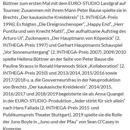
Büttner zum ersten Mal mit dem EURO-STUDIO Landgraf auf
Tournee: Zusammen mit ihrem Mann Peter Bause spielte sie in
Brechts „Der kaukasische Kreidekreis“ (1. INTHEGA-Preis
1996). Es folgten „Die Dreigroschenoper“, „Happy End“, „Herr
Puntila und sein Knecht Matti“, „Der aufhaltsame Aufstieg des
Arturo Ui“, Zuckmayers „Der Hauptmann von Köpenick“ (2.
INTHEGA-Preis 1997) und Gerhart Hauptmanns Schauspiel
„Vor Sonnenuntergang“ (2. INTHEGA-Preis 2007). 2009/2010
spielte Hellena Büttner an der Seite von Peter Bause die
Pauline Strauss in Ronald Harwoods Stück „Kollaboration“ (2.
INTHEGA-Preis 2010) und 2013/2014, 2015/2016 sowie
2017/2018 u. a. die Gouverneursfrau in der Neuproduktion
von Brechts „Der kaukasische Kreidekreis“. 2014/2015,
2016/2017 und 2018/2019 begeisterte sie als Anna Quangel
in der EURO-STUDIO-Produktion „Jeder stirbt für sich allein“
nach Hans Fallada (2. INTHEGA-Preis 2015 und
Publikumspreis Theater Stuttgart). 2019 spielte sie die Rolle
der Juno Boyle in „Juno und der Pfau“ von Sean O‘Casey in
Koserow.