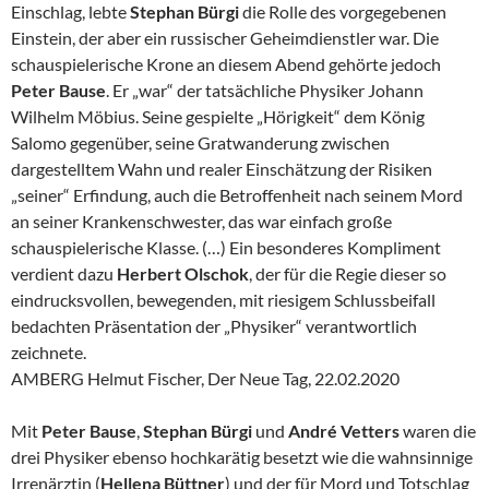
Einschlag, lebte
Stephan Bürgi
die Rolle des vorgegebenen
Einstein, der aber ein russischer Geheimdienstler war. Die
schauspielerische Krone an diesem Abend gehörte jedoch
Peter Bause
. Er „war“ der tatsächliche Physiker Johann
Wilhelm Möbius. Seine gespielte „Hörigkeit“ dem König
Salomo gegenüber, seine Gratwanderung zwischen
dargestelltem Wahn und realer Einschätzung der Risiken
„seiner“ Erfindung, auch die Betroffenheit nach seinem Mord
an seiner Krankenschwester, das war einfach große
schauspielerische Klasse. (…) Ein besonderes Kompliment
verdient dazu
Herbert Olschok
, der für die Regie dieser so
eindrucksvollen, bewegenden, mit riesigem Schlussbeifall
bedachten Präsentation der „Physiker“ verantwortlich
zeichnete.
AMBERG Helmut Fischer, Der Neue Tag, 22.02.2020
Mit
Peter Bause
,
Stephan Bürgi
und
André Vetters
waren die
drei Physiker ebenso hochkarätig besetzt wie die wahnsinnige
Irrenärztin (
Hellena Büttner
) und der für Mord und Totschlag