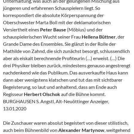
Unterhaltung, was auch an der gelungenen Mischung aus
jüngeren und erfahrenen Schauspielern liegt. So
korrespondiert die absolute Körperspannung der
Oberschwester Marta Boll mit der deklamatorischen
Versiertheit eines
Peter Bause
(Möbius) und der
schauspielerischen Wucht seiner Frau
Hellena Büttner
, der
Grande Dame des Ensembles. Sie glänzt in der Rolle der
Mathilde von Zahnd, die sich zunächst besorgt, schlussendlich
aber als eiskalt berechnende Profiteurin (…) erweist. (…) Die
drei Physiker bleiben zurück, mindestens genauso angestrengt
nachdenkend wie das Publikum. Das ausverkaufte Haus kann
dann aber wenigstens klatschen und tut das mit sichtbarer
Begeisterung, so laut und anhaltend, dass am Ende auch
Regisseur
Herbert Olschok
auf die Bühne kommt.
BURGHAUSEN S. Angstl, Alt-Neuöttinger Anzeiger,
13.01.2020
Die Zuschauer waren absolut begeistert von dieser stilistisch,
auch beim Bühnenbild von
Alexander Martynow
, weitgehend