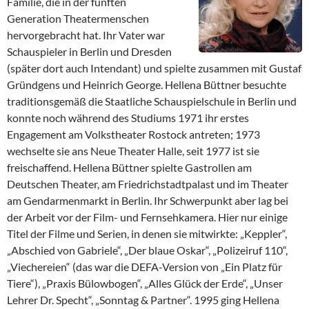
Familie, die in der fünften
Generation Theatermenschen
hervorgebracht hat. Ihr Vater war
Schauspieler in Berlin und Dresden
(später dort auch Intendant) und spielte zusammen mit Gustaf
Gründgens und Heinrich George. Hellena Büttner besuchte
traditionsgemäß die Staatliche Schauspielschule in Berlin und
konnte noch während des Studiums 1971 ihr erstes
Engagement am Volkstheater Rostock antreten; 1973
wechselte sie ans Neue Theater Halle, seit 1977 ist sie
freischaffend. Hellena Büttner spielte Gastrollen am
Deutschen Theater, am Friedrichstadtpalast und im Theater
am Gendarmenmarkt in Berlin. Ihr Schwerpunkt aber lag bei
der Arbeit vor der Film- und Fernsehkamera. Hier nur einige
Titel der Filme und Serien, in denen sie mitwirkte: „Keppler“,
„Abschied von Gabriele“, „Der blaue Oskar“, „Polizeiruf 110“,
„Viechereien“ (das war die DEFA-Version von „Ein Platz für
Tiere“), „Praxis Bülowbogen“, „Alles Glück der Erde“, „Unser
Lehrer Dr. Specht“, „Sonntag & Partner“. 1995 ging Hellena