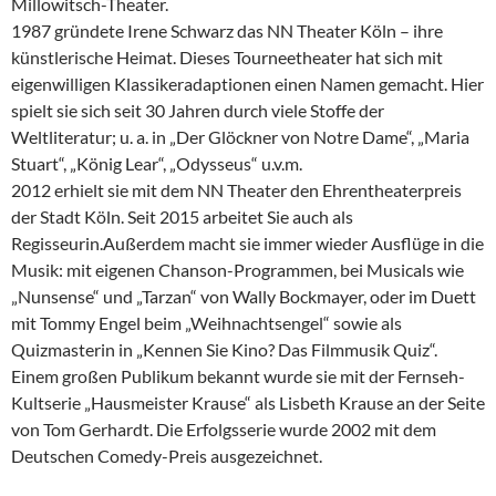
Millowitsch-Theater.
1987 gründete Irene Schwarz das NN Theater Köln – ihre
künstlerische Heimat. Dieses Tourneetheater hat sich mit
eigenwilligen Klassikeradaptionen einen Namen gemacht. Hier
spielt sie sich seit 30 Jahren durch viele Stoffe der
Weltliteratur; u. a. in „Der Glöckner von Notre Dame“, „Maria
Stuart“, „König Lear“, „Odysseus“ u.v.m.
2012 erhielt sie mit dem NN Theater den Ehrentheaterpreis
der Stadt Köln. Seit 2015 arbeitet Sie auch als
Regisseurin.Außerdem macht sie immer wieder Ausflüge in die
Musik: mit eigenen Chanson-Programmen, bei Musicals wie
„Nunsense“ und „Tarzan“ von Wally Bockmayer, oder im Duett
mit Tommy Engel beim „Weihnachtsengel“ sowie als
Quizmasterin in „Kennen Sie Kino? Das Filmmusik Quiz“.
Einem großen Publikum bekannt wurde sie mit der Fernseh-
Kultserie „Hausmeister Krause“ als Lisbeth Krause an der Seite
von Tom Gerhardt. Die Erfolgsserie wurde 2002 mit dem
Deutschen Comedy-Preis ausgezeichnet.