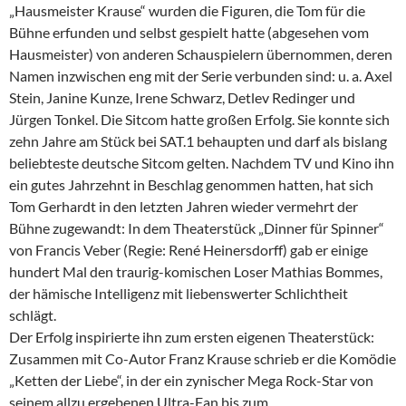
„Hausmeister Krause“ wurden die Figuren, die Tom für die
Bühne erfunden und selbst gespielt hatte (abgesehen vom
Hausmeister) von anderen Schauspielern übernommen, deren
Namen inzwischen eng mit der Serie verbunden sind: u. a. Axel
Stein, Janine Kunze, Irene Schwarz, Detlev Redinger und
Jürgen Tonkel. Die Sitcom hatte großen Erfolg. Sie konnte sich
zehn Jahre am Stück bei SAT.1 behaupten und darf als bislang
beliebteste deutsche Sitcom gelten. Nachdem TV und Kino ihn
ein gutes Jahrzehnt in Beschlag genommen hatten, hat sich
Tom Gerhardt in den letzten Jahren wieder vermehrt der
Bühne zugewandt: In dem Theaterstück „Dinner für Spinner“
von Francis Veber (Regie: René Heinersdorff) gab er einige
hundert Mal den traurig-komischen Loser Mathias Bommes,
der hämische Intelligenz mit liebenswerter Schlichtheit
schlägt.
Der Erfolg inspirierte ihn zum ersten eigenen Theaterstück:
Zusammen mit Co-Autor Franz Krause schrieb er die Komödie
„Ketten der Liebe“, in der ein zynischer Mega Rock-Star von
seinem allzu ergebenen Ultra-Fan bis zum