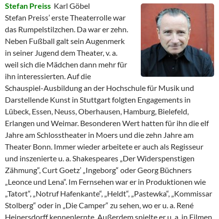
Stefan Preiss
Karl Göbel
Stefan Preiss’ erste Theaterrolle war
das Rumpelstilzchen. Da war er zehn.
Neben Fußball galt sein Augenmerk
in seiner Jugend dem Theater, v. a.
weil sich die Mädchen dann mehr für
ihn interessierten. Auf die
Schauspiel-Ausbildung an der Hochschule für Musik und
Darstellende Kunst in Stuttgart folgten Engagements in
Lübeck, Essen, Neuss, Oberhausen, Hamburg, Bielefeld,
Erlangen und Weimar. Besonderen Wert hatten für ihn die elf
Jahre am Schlosstheater in Moers und die zehn Jahre am
Theater Bonn. Immer wieder arbeitete er auch als Regisseur
und inszenierte u. a. Shakespeares „Der Widerspenstigen
Zähmung“, Curt Goetz’ „Ingeborg“ oder Georg Büchners
„Leonce und Lena“. Im Fernsehen war er in Produktionen wie
„Tatort“, „Notruf Hafenkante“, „Heldt“, „Pastewka“, „Kommissar
Stolberg“ oder in „Die Camper“ zu sehen, wo er u. a. René
Heinersdorff kennenlernte. Außerdem spielte er u. a. in Filmen