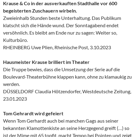
Krause & Co in der ausverkauften Stadthalle vor 600
begeisterten Zuschauern wirbeln.
Zweieinhalb Stunden beste Unterhaltung. Das Publikum
klatscht sich die Hände wund. Der Sonntagabend endet
versöhnlich. Es bleibt am Ende nur zu sagen: Weiter so,
Kulturbüro.
RHEINBERG Uwe Plien, Rheinische Post, 3.10.2023
Hausmeister Krause brilliert im Theater
Die Truppe bewies, dass die Umsetzung der Serie auf die
Boulevard-Theaterbühne klappen kann, ohne zu klamaukig zu
werden.
DÜSSELDORF Claudia Hötzendorfer, Westdeutsche Zeitung,
23.01.2023
Tom Gehrardt wird gefeiert
Wenn Tom Gerhardt auch bei manchen Gags aus seiner
bekannten Klamottenkiste an seine Herzgegend greift (…) so
ist der Mime mit 65 topfit, macht Tempo bei Pointen und zeigt