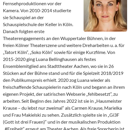
Fernsehproduktionen vor der
Kamera. Von 2010-2014 studierte
sie Schauspiel an der
Schauspielschule der Keller in Köln.
Danach folgten erste
Theaterengagements an den Wuppertaler Bühnen, in der
freien Kölner Theaterszene und weitere Dreharbeiten u. a. für
„Tatort Köln“, „Soko Köln“ sowie für einige Kurzfilme. Von
2015-2020 ging Luana Bellinghausen als festes
Ensemblemitglied ans Stadttheater Aachen, wo sie in 26
Stücken auf der Bühne stand und für die Spielzeit 2018/2019
den Publikumspreis erhielt. 2020 zog Luana wieder als
freischaffende Schauspielerin nach Köln und begann an ihrem
eigenen Projekt, der satirischen Webserie „fehlbesetzt“, zu
arbeiten. Seit Beginn des Jahres 2022 ist sie in „Hausmeister
Krause – du lebst nur zweimal“ als Carmen Krause, Marielka
und Frau Makielski zu sehen. Zusätzlich spielte sie in „Gi3F
(Gott ist drei Frauen)“ und in der musikalischen Produktion
„#Freiheit“ erneut am Theater Aachen. Als freie Sprecherin ist