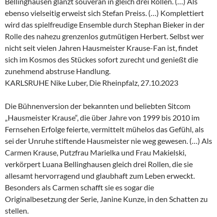
Bellinghausen glänzt souverän in gleich drei Rollen. (…) Als
ebenso vielseitig erweist sich Stefan Preiss. (…) Komplettiert
wird das spielfreudige Ensemble durch Stephan Bieker in der
Rolle des nahezu grenzenlos gutmütigen Herbert. Selbst wer
nicht seit vielen Jahren Hausmeister Krause-Fan ist, findet
sich im Kosmos des Stückes sofort zurecht und genießt die
zunehmend abstruse Handlung.
KARLSRUHE Nike Luber, Die Rheinpfalz, 27.10.2023
Die Bühnenversion der bekannten und beliebten Sitcom
„Hausmeister Krause“, die über Jahre von 1999 bis 2010 im
Fernsehen Erfolge feierte, vermittelt mühelos das Gefühl, als
sei der Unruhe stiftende Hausmeister nie weg gewesen. (…) Als
Carmen Krause, Putzfrau Marielka und Frau Makielski,
verkörpert Luana Bellinghausen gleich drei Rollen, die sie
allesamt hervorragend und glaubhaft zum Leben erweckt.
Besonders als Carmen schafft sie es sogar die
Originalbesetzung der Serie, Janine Kunze, in den Schatten zu
stellen.