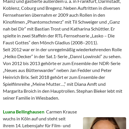
Mainz und gastierte außerdem u. a. in Frankfurt, Darmstadt,
Koblenz, Coburg und Bregenz. Neben Auftritten in diversen
Fernsehserien übernahm er 2009 auch Rollen in den
Kinofilmen „Phantomschmerz“ mit Til Schweiger und „Ganz
nah bei Dir“ mit Bastian Trost und Katharina Schüttler. Er
spielte in zwei Staffeln der RTL-Fernsehserie „Lasko – Die
Faust Gottes“ den Mönch Gladius (2008–2011).
Seit 2012 war er in der unregelmäßig wiederkehrenden Rolle
„Heiko Decker“ in der Sat.1-Serie „Danni Lowinski“ zu sehen.
Von 2012 bis 2013 gehörte er zum Ensemble der NDR-Serie
„Neues aus Büttenwarder“ neben Jan Fedder und Peter
Heinrich Brix. Seit 2018 gehört er zum Ensemble der
Spielfilmreihe „Meine Mutter…,“ mit Diana Amft und
Margarita Broich in den Hauptrollen. Stephan Bieker lebt mit
seiner Familie in Wiesbaden.
Luana Bellinghausen
Carmen Krause
wuchs in Köln auf und steht seit
ihrem 14. Lebensjahr für Film- und