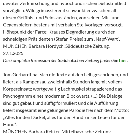
devoter Zerknirschung und hypochondrischem Selbstmitleid
vorzüglich. Wild grimassierend schwankt er zwischen all
diesen Gefühls- und Seinszuständen, von seinen Mit- und
Gegenspielern bestens mit verbalen Steilvorlagen versorgt.
Höhepunkt der Farce: Krauses Degradierung durch den
schneidigen Präsidenten (Stefan Preiss) zum „Napf-Wart“.
MÜNCHEN Barbara Hordych, Süddeutsche Zeitung,
27.1.2025
Die komplette Rezension der Süddeutschen Zeitung finden Sie
hier
.
Tom Gerhardt hat sich die Texte auf den Leib geschrieben, und
liefert als Rampensau zweieinhalb Stunden lang mit vollem
Körpereinsatz wortgewaltig Lachmuskel strapazierend das
Psychogramm eines modernen Blockwarts. (…) Die Dialoge
sind gut gebaut und süffig formuliert und die Aufführung
liefert insgesamt eine gelungene Parodie frei nach dem Motto:
„Alles für den Dackel, alles für den Bund, unser Leben für den
Hund“.
MÜNCHEN Barbara Reitter, Mittelbayrische Zeitung,