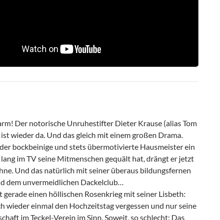
arm! Der notorische Unruhestifter Dieter Krause (alias Tom
 ist wieder da. Und das gleich mit einem großen Drama.
er bockbeinige und stets übermotivierte Hausmeister ein
lang im TV seine Mitmenschen gequält hat, drängt er jetzt
hne. Und das natürlich mit seiner überaus bildungsfernen
nd dem unvermeidlichen Dackelclub…
 gerade einen höllischen Rosenkrieg mit seiner Lisbeth:
ch wieder einmal den Hochzeitstag vergessen und nur seine
chaft im Teckel-Verein im Sinn. Soweit, so schlecht: Das