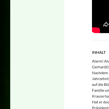
INHALT
Alarm! Al
Gerhardt)
Nachdem d
Jahrzehnt 
auf die Bü
Familie u
Krause hat
Hat er do
Präsidents