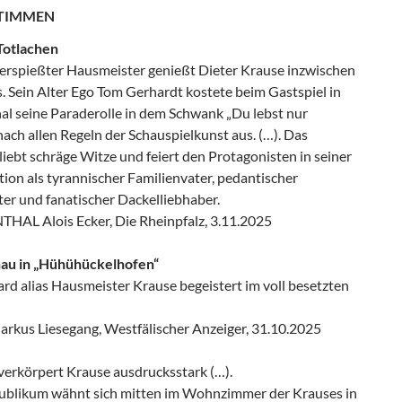
STIMMEN
Totlachen
 verspießter Hausmeister genießt Dieter Krause inzwischen
. Sein Alter Ego Tom Gerhardt kostete beim Gastspiel in
al seine Paraderolle in dem Schwank „Du lebst nur
ach allen Regeln der Schauspielkunst aus. (…). Das
iebt schräge Witze und feiert den Protagonisten in seiner
ion als tyrannischer Familienvater, pedantischer
er und fanatischer Dackelliebhaber.
AL Alois Ecker, Die Rheinpfalz, 3.11.2025
au in „Hühühückelhofen“
rd alias Hausmeister Krause begeistert im voll besetzten
us Liesegang, Westfälischer Anzeiger, 31.10.2025
verkörpert Krause ausdrucksstark (…).
Publikum wähnt sich mitten im Wohnzimmer der Krauses in