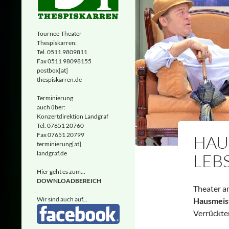
Tournee-Theater
Thespiskarren:
Tel. 0511 9809811
Fax 0511 98098155
postbox[at]
thespiskarren.de
Terminierung
auch über:
Konzertdirektion Landgraf
Tel. 07651 20760
Fax 07651 20799
HAU
terminierung[at]
landgraf.de
LEB
Hier geht es zum...
DOWNLOADBEREICH
Theater a
Wir sind auch auf...
Hausmeist
Verrückte