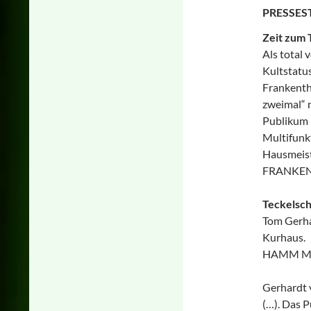
PRESSE
Zeit zum 
Als total
Kultstatus
Frankenth
zweimal“ n
Publikum l
Multifunkt
Hausmeist
FRANKENTH
Teckelsch
Tom Gerha
Kurhaus.
HAMM Mark
Gerhardt 
(…). Das 