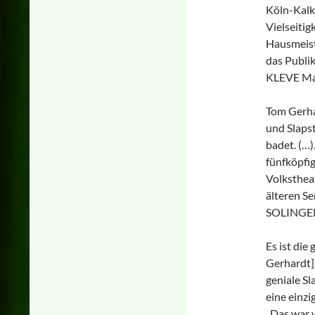
Köln-Kalk
Vielseiti
Hausmeiste
das Publi
KLEVE Maa
Tom Gerha
und Slaps
badet. (…)
fünfköpfi
Volksthea
älteren S
SOLINGEN 
Es ist die
Gerhardt],
geniale Sl
eine einzi
„Das war 