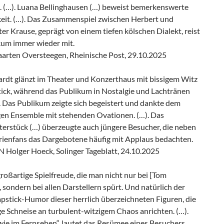
. (…). Luana Bellinghausen (…) beweist bemerkenswerte
gkeit. (…). Das Zusammenspiel zwischen Herbert und
r Krause, geprägt von einem tiefen kölschen Dialekt, reist
kum immer wieder mit.
rten Oversteegen, Rheinische Post, 29.10.2025
rdt glänzt im Theater und Konzerthaus mit bissigem Witz
tick, während das Publikum in Nostalgie und Lachtränen
. Das Publikum zeigte sich begeistert und dankte dem
gen Ensemble mit stehenden Ovationen. (…). Das
terstück (…) überzeugte auch jüngere Besucher, die neben
erienfans das Dargebotene häufig mit Applaus bedachten.
Holger Hoeck, Solinger Tageblatt, 24.10.2025
 großartige Spielfreude, die man nicht nur bei [Tom
 sondern bei allen Darstellern spürt. Und natürlich der
apstick-Humor dieser herrlich überzeichneten Figuren, die
ge Schneise an turbulent-witzigem Chaos anrichten. (…).
wie im Fernsehen“, lautet das Resümee eines Besuchers.