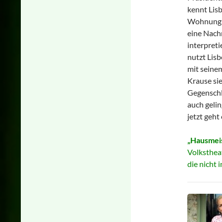
kennt Lisb
Wohnung b
eine Nachr
interpreti
nutzt Lis
mit seinem
Krause sie
Gegenschla
auch gelin
jetzt geht 
„Hausmeis
Volkstheat
die nicht 