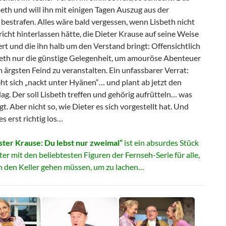
eth und will ihn mit einigen Tagen Auszug aus der
estrafen. Alles wäre bald vergessen, wenn Lisbeth nicht
icht hinterlassen hätte, die Dieter Krause auf seine Weise
ert und die ihn halb um den Verstand bringt: Offensichtlich
beth nur die günstige Gelegenheit, um amouröse Abenteuer
 ärgsten Feind zu veranstalten. Ein unfassbarer Verrat:
ht sich „nackt unter Hyänen“… und plant ab jetzt den
g. Der soll Lisbeth treffen und gehörig aufrütteln… was
gt. Aber nicht so, wie Dieter es sich vorgestellt hat. Und
es erst richtig los…
ter Krause: Du lebst nur zweimal“
ist ein absurdes Stück
er mit den beliebtesten Figuren der Fernseh-Serie für alle,
in den Keller gehen müssen, um zu lachen…