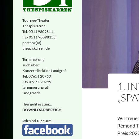
Tournee-Theater
Thespiskarren:
Tel. 0511 9809811
Fax 0511 98098155
postbox[at]
thespiskarren.de
Terminierung
auch über:
Konzertdirektion Landgraf
Tel. 07651 20760
Fax 07651 20799
1. I
terminierung[at]
landgraf.de
„SP
Hier geht es zum...
DOWNLOADBEREICH
Wir freue
Wir sind auch auf...
Rémond T
Preis 202