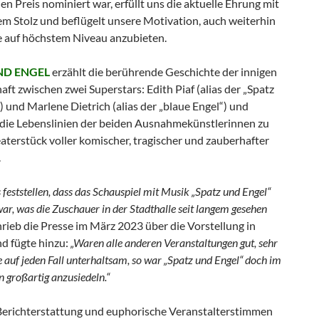
en Preis nominiert war, erfüllt uns die aktuelle Ehrung mit
m Stolz und beflügelt unsere Motivation, auch weiterhin
e auf höchstem Niveau anzubieten.
ND ENGEL
erzählt die berührende Geschichte der innigen
ft zwischen zwei Superstars: Edith Piaf (alias der „Spatz
) und Marlene Dietrich (alias der „blaue Engel“) und
t die Lebenslinien der beiden Ausnahmekünstlerinnen zu
terstück voller komischer, tragischer und zauberhafter
.
feststellen, dass das Schauspiel mit Musik „Spatz und Engel“
ar, was die Zuschauer in der Stadthalle seit langem gesehen
chrieb die Presse im März 2023 über die Vorstellung in
nd fügte hinzu:
„Waren alle anderen Veranstaltungen gut, sehr
e auf jeden Fall unterhaltsam, so war „Spatz und Engel“ doch im
n großartig anzusiedeln.“
erichterstattung und euphorische Veranstalterstimmen