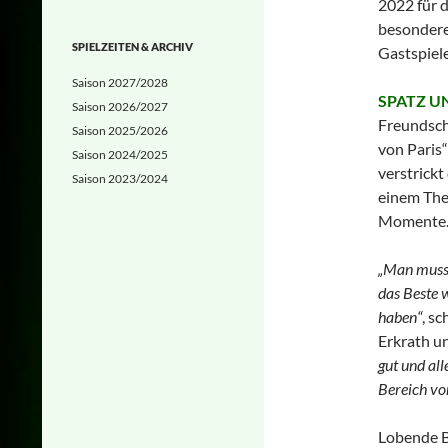
2022 für d
besondere
SPIELZEITEN & ARCHIV
Gastspiel
Saison 2027/2028
SPATZ U
Saison 2026/2027
Freundscha
Saison 2025/2026
von Paris“
Saison 2024/2025
verstrick
Saison 2023/2024
einem Thea
Momente
„Man muss 
das Beste w
haben“
, s
Erkrath u
gut und all
Bereich vo
Lobende B