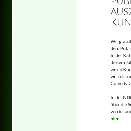
PUB
AUS
KUN
Wir gratu
dem Publi
In der Kat
diesem Jah
worin Kuns
viertelst
Comedy vo
In der
NDR
über die S
verriet au
hier
.