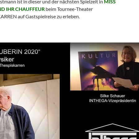
tmann ist in dieser und der nächsten Spielzeit in
MISS
ND IHR CHAUFFEUR
beim Tournee-Theater
RREN auf Gastspielreise zu erleben.