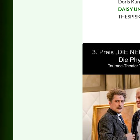
Doris Kuns
DAISY U
THESPISKA