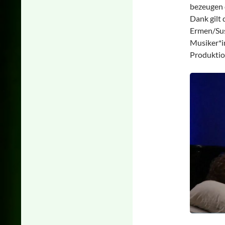
bezeugen 
Dank gilt 
Ermen/Sus
Musiker*i
Produktio