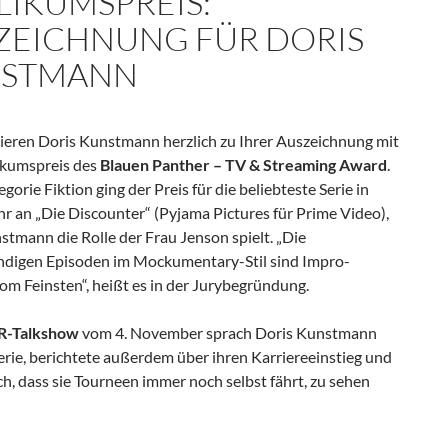
LIKUMSPREIS:
ZEICHNUNG FÜR DORIS
STMANN
lieren Doris Kunstmann herzlich zu Ihrer Auszeichnung mit
kumspreis des
Blauen Panther – TV & Streaming Award
.
egorie Fiktion ging der Preis für die beliebteste Serie in
r an „Die Discounter“ (Pyjama Pictures für Prime Video),
tmann die Rolle der Frau Jenson spielt. „Die
ündigen Episoden im Mockumentary-Stil sind Impro-
m Feinsten“, heißt es in der Jurybegründung.
-Talkshow
vom 4. November sprach Doris Kunstmann
erie, berichtete außerdem über ihren Karriereeinstieg und
ch, dass sie Tourneen immer noch selbst fährt, zu sehen